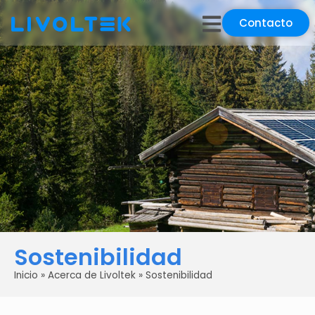
Contacto
Sostenibilidad
Inicio
»
Acerca de Livoltek
»
Sostenibilidad